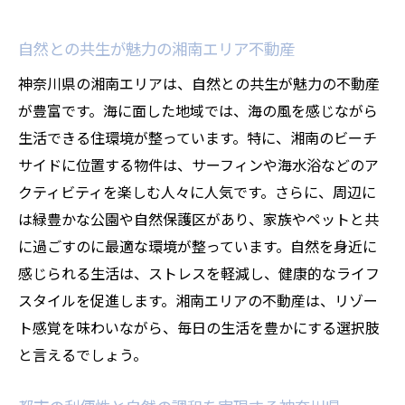
神奈川県の住まい選びで必要な不動産知識を詳
しく紹介
自然との共生が魅力の湘南エリア不動産
神奈川県での不動産購入に必要な基本的知
神奈川県の湘南エリアは、自然との共生が魅力の不動産
識
が豊富です。海に面した地域では、海の風を感じながら
初めての不動産購入でも安心！神奈川県の
生活できる住環境が整っています。特に、湘南のビーチ
手続きガイド
サイドに位置する物件は、サーフィンや海水浴などのア
神奈川県の不動産市場で知っておきたい法
クティビティを楽しむ人々に人気です。さらに、周辺に
律の基礎
は緑豊かな公園や自然保護区があり、家族やペットと共
に過ごすのに最適な環境が整っています。自然を身近に
神奈川県での不動産購入に役立つ税金知識
感じられる生活は、ストレスを軽減し、健康的なライフ
神奈川県の不動産購入での資金計画策定法
スタイルを促進します。湘南エリアの不動産は、リゾー
不動産選びのプロが教える神奈川県の住ま
ト感覚を味わいながら、毎日の生活を豊かにする選択肢
い選びポイント
と言えるでしょう。
理想の住まいを神奈川県で見つけるための不動
産購入ガイド