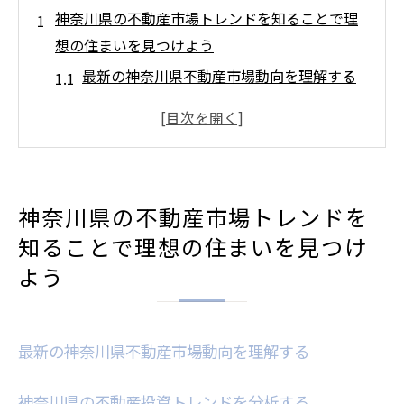
神奈川県の不動産市場トレンドを知ることで理
想の住まいを見つけよう
最新の神奈川県不動産市場動向を理解する
神奈川県の不動産投資トレンドを分析する
地域別に見る神奈川県の不動産価格の動向
神奈川県の不動産購入で注目すべき要因
未来を見据えた神奈川県の不動産市場予測
神奈川県の不動産市場トレンドを
神奈川県での住まい選びに役立つ市場情報
知ることで理想の住まいを見つけ
不動産購入に押さえておきたい神奈川県の地域
よう
特性
横浜市の住環境と不動産特性を考える
鎌倉市の歴史と自然が魅力の不動産市場
最新の神奈川県不動産市場動向を理解する
川崎市における利便性と不動産の魅力
神奈川県の不動産投資トレンドを分析する