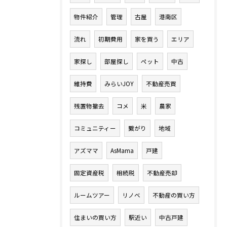
物件紹介
管理
古屋
港南区
流れ
初期費用
家を買う
エリア
家探し
部屋探し
ペット
中古
維持費
みらいJOY
不動産売買
残置物撤去
コメ
米
農家
コミュニティー
繋がり
地域
アズママ
AsMama
戸建
固定資産税
相続税
不動産売却
ルームツアー
リノベ
不動産の買い方
住まいの買い方
駅近い
中古戸建