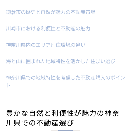
神奈川県での快適な生活環境を提供する不
鎌倉市の歴史と自然が魅力の不動産市場
動産
神奈川県の不動産市場で注目すべき最新トレン
川崎市における利便性と不動産の魅力
ドを解説
テクノロジーが変える神奈川県の不動産市
神奈川県内のエリア別住環境の違い
場
神奈川県で進化する不動産マーケットの特
海と山に囲まれた地域特性を活かした住まい選び
徴
神奈川県での地域特性を考慮した不動産購入のポイン
最新の神奈川県不動産動向とその影響
ト
神奈川県におけるサスティナブル住宅の動
き
若者に人気の神奈川県不動産トレンド
豊かな自然と利便性が魅力の神奈
神奈川県内で注目される不動産テクノロジ
川県での不動産選び
ーの活用