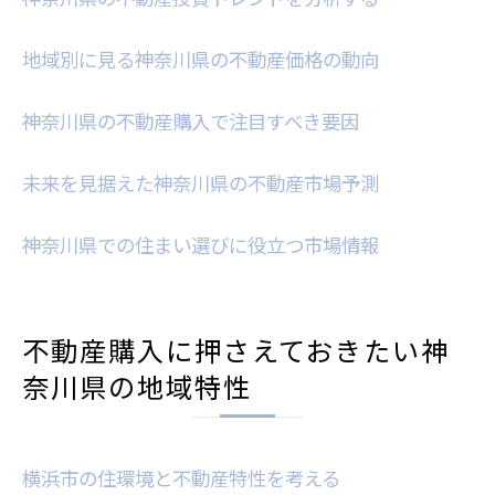
神奈川県内のエリア別住環境の違い
海と山に囲まれた地域特性を活かした住ま
地域別に見る神奈川県の不動産価格の動向
い選び
神奈川県での地域特性を考慮した不動産購
神奈川県の不動産購入で注目すべき要因
入のポイント
未来を見据えた神奈川県の不動産市場予測
豊かな自然と利便性が魅力の神奈川県での不動
産選び
神奈川県での住まい選びに役立つ市場情報
自然との共生が魅力の湘南エリア不動産
都市の利便性と自然の調和を実現する神奈
川県
不動産購入に押さえておきたい神
通勤便利な神奈川県内の住まい探し
奈川県の地域特性
自然環境を活かした神奈川県の暮らし方
神奈川県におけるエコフレンドリーな不動
産選び
横浜市の住環境と不動産特性を考える