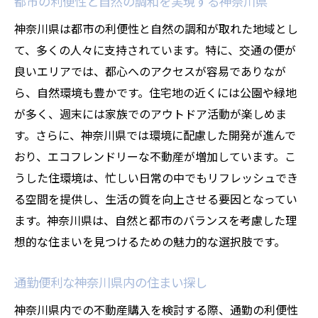
都市の利便性と自然の調和を実現する神奈川県
神奈川県での理想の住まい探しのステップ
神奈川県は都市の利便性と自然の調和が取れた地域とし
不動産購入時にチェックしたい神奈川県の
て、多くの人々に支持されています。特に、交通の便が
エリア情報
良いエリアでは、都心へのアクセスが容易でありなが
神奈川県内での家族にぴったりの住まい選
ら、自然環境も豊かです。住宅地の近くには公園や緑地
び
が多く、週末には家族でのアウトドア活動が楽しめま
神奈川県の住まい購入で重要な決断ポイン
す。さらに、神奈川県では環境に配慮した開発が進んで
ト
おり、エコフレンドリーな不動産が増加しています。こ
失敗しない神奈川県での不動産購入法
うした住環境は、忙しい日常の中でもリフレッシュでき
る空間を提供し、生活の質を向上させる要因となってい
神奈川県での理想の住まいを見つけるため
ます。神奈川県は、自然と都市のバランスを考慮した理
のヒント
想的な住まいを見つけるための魅力的な選択肢です。
地域ごとの特徴を活かした神奈川県の不動産選
びのポイント
通勤便利な神奈川県内の住まい探し
港町横浜の不動産市場の特徴と選び方
神奈川県内での不動産購入を検討する際、通勤の利便性
海と山に魅力がある逗子市の不動産選び