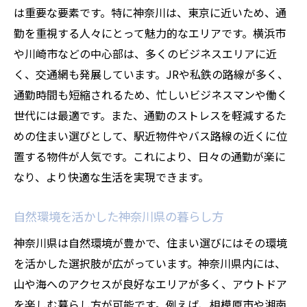
は重要な要素です。特に神奈川は、東京に近いため、通
川崎市の交通利便性を考慮した不動産選び
勤を重視する人々にとって魅力的なエリアです。横浜市
自然豊かな厚木市の不動産市場の魅力
や川崎市などの中心部は、多くのビジネスエリアに近
神奈川県内での地域特性を活かした家選び
く、交通網も発展しています。JRや私鉄の路線が多く、
のヒント
通勤時間も短縮されるため、忙しいビジネスマンや働く
神奈川県での地域特性を活かした不動産購
世代には最適です。また、通勤のストレスを軽減するた
入成功の秘訣
めの住まい選びとして、駅近物件やバス路線の近くに位
神奈川県の不動産購入で知っておくべき市場ト
置する物件が人気です。これにより、日々の通勤が楽に
レンドと知識
なり、より快適な生活を実現できます。
神奈川県における不動産市場の基礎を学ぶ
自然環境を活かした神奈川県の暮らし方
神奈川県不動産市場での最新トレンドを抑
神奈川県は自然環境が豊かで、住まい選びにはその環境
える
を活かした選択肢が広がっています。神奈川県内には、
神奈川県での不動産購入に必要な最新情報
山や海へのアクセスが良好なエリアが多く、アウトドア
不動産選びに役立つ神奈川県の市場分析
を楽しむ暮らし方が可能です。例えば、相模原市や湘南