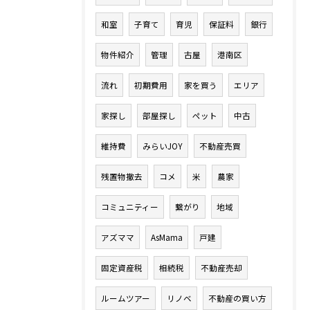
和室
子育て
育児
保証料
銀行
物件紹介
管理
古屋
港南区
流れ
初期費用
家を買う
エリア
家探し
部屋探し
ペット
中古
維持費
みらいJOY
不動産売買
残置物撤去
コメ
米
農家
コミュニティー
繋がり
地域
アズママ
AsMama
戸建
固定資産税
相続税
不動産売却
ルームツアー
リノベ
不動産の買い方