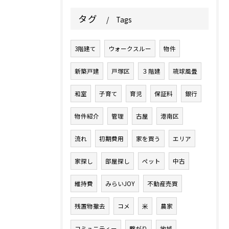
タグ
Tags
3階建て
ウォークスルー
物件
新築戸建
戸塚区
３階建
琉球風畳
和室
子育て
育児
保証料
銀行
物件紹介
管理
古屋
港南区
流れ
初期費用
家を買う
エリア
家探し
部屋探し
ペット
中古
維持費
みらいJOY
不動産売買
残置物撤去
コメ
米
農家
コミュニティー
繋がり
地域