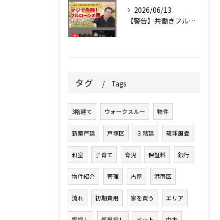
2026/06/13
【警告】共働きフルローンでのマイホーム購入、ちょっと待って！...
タグ
Tags
3階建て
ウォークスルー
物件
新築戸建
戸塚区
３階建
琉球風畳
和室
子育て
育児
保証料
銀行
物件紹介
管理
古屋
港南区
流れ
初期費用
家を買う
エリア
家探し
部屋探し
ペット
中古