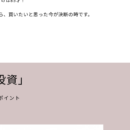
のは85才！
なら、買いたいと思った今が決断の時です。
投資」
ポイント